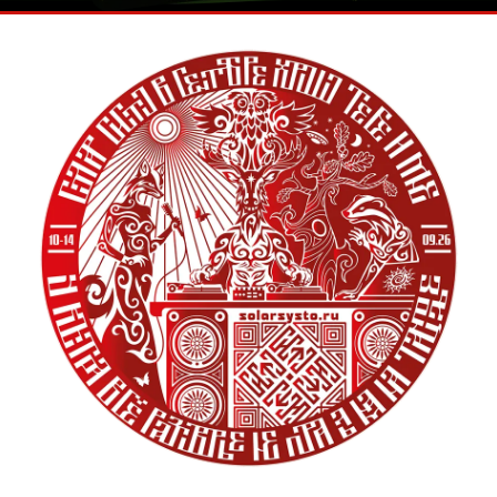
MIDDLESHAMAN
Посредник состояний б
профессиональный вокалист
этнической музыки.
Проведет МК по раскрытию
разных народов мира, в том
аккомпанемент гитары, ва
Звуковая медитация и погр
природного естества.
Аккаунты в соцсетях: