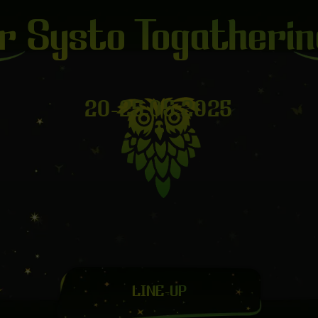
r Systo Togatheri
20-25.05.2025
LINE-UP