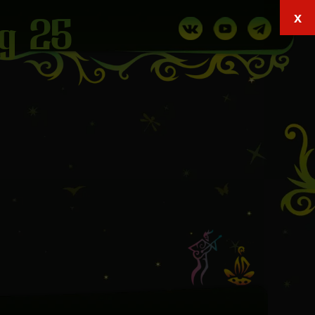
x
ng 25