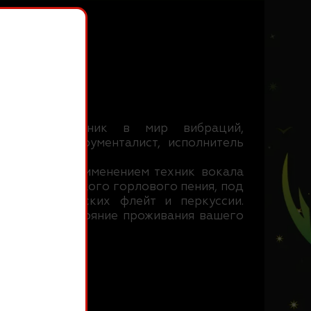
ытия, Проводник в мир вибраций,
, мультиинструменталист, исполнитель
 голоса с применением техник вокала
 числе шаманского горлового пения, под
ргана, этнических флейт и перкуссии.
ужение в состояние проживания вашего