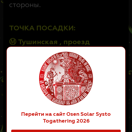
стороны.
ТОЧКА ПОСАДКИ:
Ⓜ Тушинская , проезд
Стратонавтов 5Г
Точка на карте Яндекс:
55.827211, 37.439948
(ОТКРЫТЬ
КАРТУ)
РАСПИСАНИЕ ТРАНСФЕРА
МОСКВА(м. Тушинская) - СИСТО. ТУДA
Перейти на сайт Osen Solar Systo
Рейс №0М 20 МАЯ Понедельник 23:00
Togathering 2026
(минивен)