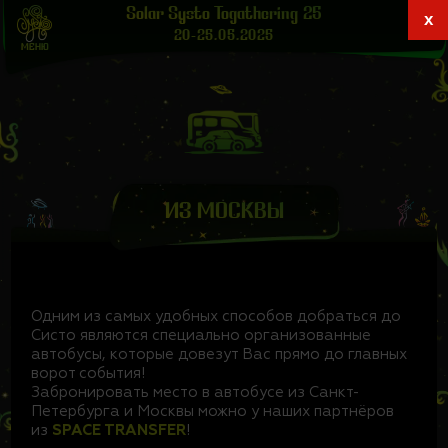
ШУМОВАЯ
ДЕТСКАЯ ПОЛЯНА
Solar Systo Togathering 25
x
АЙТИШНАЯ
КУХНИ
ДАБОВАЯ
ГАЛЕРЕИ
20-25.05.2025
МЕНЮ
ВИБРАЦИОННАЯ
ЧАЙНЫЕ
ОБЕРТОННОЕ
БАНИ & ДУШИ
ЛАВКИ
СОЛАРХЕЙМ
ПРОЖИВАНИЕ
ЗАКАТНАЯ
АРЕНДА ПАЛАТОК
ИЗ МОСКВЫ
Одним из самых удобных способов добраться до
Систо являются специально организованные
автобусы, которые довезут Вас прямо до главных
ворот события!
Забронировать место в автобусе из Санкт-
Петербурга и Москвы можно у наших партнёров
из
SPACE TRANSFER
!