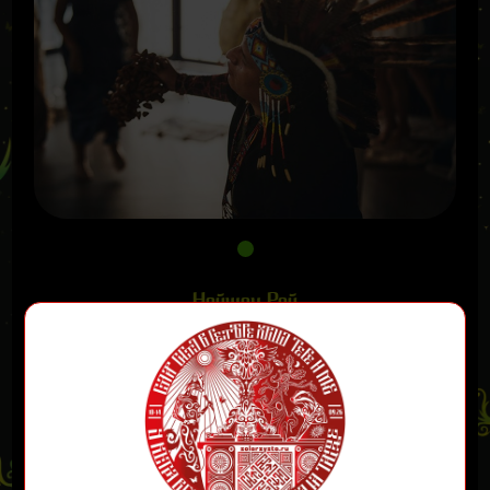
Нейшон Рой
Носитель древней Южноамериканской Культуры,
Целителства и Шаманизма
«Я родом из Перу, но мой Дух очень русский,
трансформирую сознание, находя баланс между
материальным и духовным миром. Воспитываю
уважение к Земле и своим Предкам. Через
обретенные знания помогаю познать себя и весь