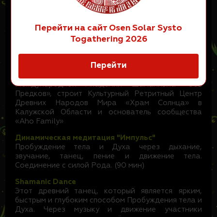
внешний мир. Помогаю пробуждать силу духа в
каждом и соединяю с силой рода»
Перейти на сайт Osen Solar Systo
Духовный посол Перу, хранитель древних и
Togathering 2026
сакральных церемоний, потомственный белый
шаман, сертифицированный телесный мастер и
этно-музыкант
Перейти
Автор метода «Пробуждение Духа», Основатель
Международной Академии Шаманизма «Зов
Предков», строит Культурный Ретритный Центр
Древних Народов Мира «Храм Солнца» в
Калужской Области и основатель сообщества
«Aho Family»
Динамическая медитация "Импульс"
Пробуждение тела и Духа через дыхание,
звучание, танец, пение и движение тела.
Соединение с силой Рода. (90 мин)
Shamanic Dance
Этот древний танец, который является ярким,
быстрым и глубоким способом Пробуждения тела и
Духа. Через музыку и движение участники