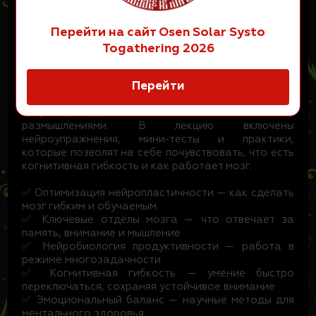
вниманием к балансу физического, ментального и
психоэмоционального состояний человека.
Перейти на сайт Osen Solar Systo
Togathering 2026
Интерактивная лекция "Когнитивная
нейробиология и искусство ментального
здоровья".
Перейти
Интерактивная лекция с возможностью задавать
вопросы, делиться своим опытом и
размышлениями. В лекцию включены
нейроупражнения, мини-тесты и практики,
которые позволят на себе почувствовать, что есть
когнитивная гибкость и как работает мозг.
✅ Оптимизация нейропластичности — как сделать
мозг гибким и обучаемым
✅ Ключевые отделы мозга — что отвечает за
память, внимание и мышление
✅ Нейробиология продуктивности — работа в
режиме многозадачности
✅ Когнитивная гибкость — умение быстро
переключаться, сохраняя устойчивое внимание
✅ Эмоциональный баланс — научные методы для
ментального здоровья