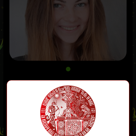
Эвелина Терентьева
Практикующий врач-невролог, нейрофизиолог.
Окончила СПБГПМУ. Детский врач-невролог,
консультирет взрослых как нейрокоуч, совмещая
знания нейронауки с подходами превентивной и
интегративной медицины. Изучает когнитивную и
поведенческую нейробиологию.
В своей практике я опирается на комплексный,
целостный подход к здоровью — с бережным