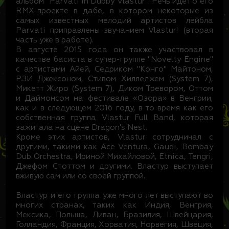
альбом "Parvati In Dubby Vlastur". Речь идет о его
RMX-проекте в дабе, в котором некоторые из
самых известных мелодий артистов лейбла
Parvati приправлены звучанием Vlastur! (вторая
часть уже в работе).
В августе 2015 года он также участвовал в
качестве басиста в супер-группе "Novelty Engine"
с артистами Айей, Седриком "Конго" Майтоном,
Р.ЗИ Джексоном, Стивом Хилледжем (System 7),
Микетт Жиро (System 7), Диком Тревором, Оттом
и Даймонсом на фестивале «Озора» в Венгрии,
как и в следующем 2016 году, в то время как его
собственная группа Vlastur Full Band, которая
зажигала на сцене Dragon's Nest.
Кроме этих артистов, Vlastur сотрудничал с
другими, такими как Ace Ventura, Gaudi, Bombay
Dub Orchestra, Ириной Михайловой, Etnica, Tengri,
Джефом Стоттом и другими. Властур выступает
вживую сам или со своей группой.
Властур и его группа уже много лет выступают во
многих странах, таких как Индия, Венгрия,
Мексика, Польша, Ливан, Бразилия, Швейцария,
Голландия, Франция, Хорватия, Норвегия, Швеция,