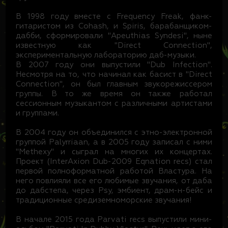
В 1998 году вместе с Frequency Freak, фанк-
гитаристом из Cohash, и Spiris, барабанщиком-
дабби, сформировали "Apeuthias Syndesi", ныне
известную как "Direct Connection",
экспериментальную лабораторию даб-музыки.
В 2007 году они выпустили "Dub Infection".
Несмотря на то, что начинал как басист в "Direct
Connection", он был главным звукорежиссером
группы. В то же время он также работал
сессионным музыкантом с различными артистами
и группами.
В 2004 году он объединился с этно-электронной
группой Palyrriaan, а в 2005 году записал с ними
"Methexy" и сыграл на многих их концертах.
Проект (InterAxion Dub-2009 Eqnation recs) стал
первой полноформатной работой Властура. На
него повлияли все его любимые звучания, от даба
до дабстепа, через Psy, эмбиент, драм-н-бейс и
традиционные средиземноморские звучания!
В начале 2015 года Parvati recs выпустили мини-